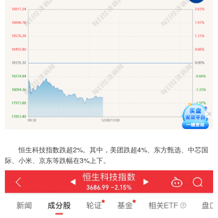
恒生科技指数跌超2%。其中，美团跌超4%、东方甄选、中芯国
际、小米、京东等跌幅在3%上下。