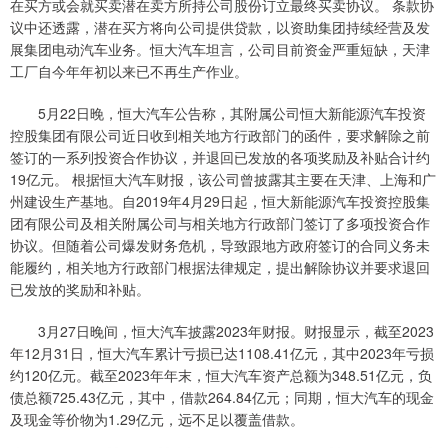
在买方或会就买卖潜在卖方所持公司股份订立最终买卖协议。 条款协
议中还透露，潜在买方将向公司提供贷款，以资助集团持续经营及发
展集团电动汽车业务。恒大汽车坦言，公司目前资金严重短缺，天津
工厂自今年年初以来已不再生产作业。
5月22日晚，恒大汽车公告称，其附属公司恒大新能源汽车投资
控股集团有限公司近日收到相关地方行政部门的函件，要求解除之前
签订的一系列投资合作协议，并退回已发放的各项奖励及补贴合计约
19亿元。 根据恒大汽车财报，该公司曾披露其主要在天津、上海和广
州建设生产基地。自2019年4月29日起，恒大新能源汽车投资控股集
团有限公司及相关附属公司与相关地方行政部门签订了多项投资合作
协议。但随着公司爆发财务危机，导致跟地方政府签订的合同义务未
能履约，相关地方行政部门根据法律规定，提出解除协议并要求退回
已发放的奖励和补贴。
3月27日晚间，恒大汽车披露2023年财报。财报显示，截至2023
年12月31日，恒大汽车累计亏损已达1108.41亿元，其中2023年亏损
约120亿元。截至2023年年末，恒大汽车资产总额为348.51亿元，负
债总额725.43亿元，其中，借款264.84亿元；同期，恒大汽车的现金
及现金等价物为1.29亿元，远不足以覆盖借款。