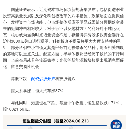
国盛证券表示，近期资本市场多项新规密集发布，包括促进创业
投资高质量发展以及深化科创板改革的八条措施，政策层面在提振信
心，发挥资本市场功能，但市场整体反应不明显或因部分预期落空带
来的短期冲击相对较大，对于行业以及题材方面的利好处于钝化状
态，核心或为当前时点增量资金不足，存量博弈阶段多数资金选择在
沪指3000点关口进行观望。科创板改革提及将更大力度支持并购重
组，部分科创中小市值尤其是部分前期被错杀的品种，随着相关制度
的落地可以重点关注。配置方面，半导体板块已经历了较长的下行周
期，当前布局或具备较高赔率；光伏等新能源板块短期出现消息面催
化，留意交易性机会。
港股下跌，
配资炒股开户
科技股普跌
恒大系暴涨，恒大汽车涨37%
与此同时，港股也在下跌。截至中午收盘，恒生指数跌1.71%，
报18021.56点。