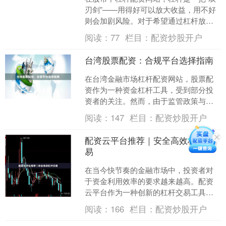
刃剑”——用得好可以放大收益，用不好
则会加剧风险。对于希望通过杠杆放大
资金的投资者来说，选择正规、安全的
阅读：
77
栏目：
配资炒股开户
平台至关重要。本文将....
台湾股票配资：合规平台选择指南
在台湾金融市场杠杆配资网站，股票配
资作为一种资金杠杆工具，受到部分投
资者的关注。然而，由于监管政策与市
场环境的特殊性，选择合规平台成为投
阅读：
147
栏目：
配资炒股开户
资者必须重视的关键环节。....
配资云平台推荐｜安全高效杠杆交
易
在当今快节奏的金融市场中，投资者对
于资金利用效率的要求越来越高。配资
云平台作为一种创新的杠杆交易工具，
正逐渐成为众多投资者优化资金配置、
阅读：
166
栏目：
配资炒股开户
放大收益的重要选择。本文....