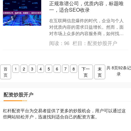
正规靠谱公司，优质内容，标题唯
一，适合SEO收录
在互联网信息爆炸的时代，企业与个人
对优质内容的需求日益增长。然而，面
对市场上众多的内容服务商，如何找到
一家**正规靠谱公司**，成为许多用户关
阅读：
96
栏目：
配资炒股开户
注的焦点。本文将为....
共
8
页
92
条记
首
1
2
3
4
5
6
7
8
下一
末
录
页
页
页
配资炒股开户
杠杆配资平台为交易者提供了更多的炒股机会，用户可以通过这
些网站轻松开户，迅速找到适合自己的配资方案。