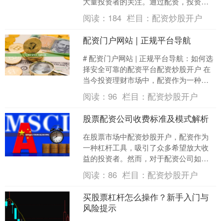
大量投资者的关注。通过配资，投资者
可以用较少的自有资金撬动数倍甚至数
阅读：
184
栏目：
配资炒股开户
十倍的交易资金，从而在行....
配资门户网站 | 正规平台导航
# 配资门户网站 | 正规平台导航：如何选
择安全可靠的配资平台配资炒股开户 在
当今投资理财市场中，配资作为一种放
大资金使用效率的工具，受到越来越多
阅读：
96
栏目：
配资炒股开户
投资者的关注。....
股票配资公司收费标准及模式解析
在股票市场中配资炒股开户，配资作为
一种杠杆工具，吸引了众多希望放大收
益的投资者。然而，对于配资公司如何
收费、有哪些模式，许多新手甚至老股
阅读：
86
栏目：
配资炒股开户
民都缺乏清晰的认识。本文....
买股票杠杆怎么操作？新手入门与
风险提示