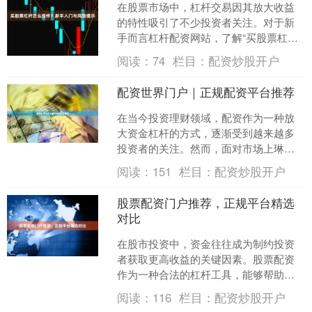
在股票市场中，杠杆交易因其放大收益
的特性吸引了不少投资者关注。对于新
手而言杠杆配资网站，了解“买股票杠杆
怎么操作”是进入这一领域的第一步。本
阅读：
74
栏目：
配资炒股开户
文将系统介绍杠杆交易....
配资世界门户｜正规配资平台推荐
在当今投资理财领域，配资作为一种放
大资金杠杆的方式，逐渐受到越来越多
投资者的关注。然而，面对市场上琳琅
满目的配资平台，如何选择一家正规、
阅读：
151
栏目：
配资炒股开户
安全、可靠的平台，成为许....
股票配资门户推荐，正规平台精选
对比
在股市投资中，资金往往成为制约投资
者获取更高收益的关键因素。股票配资
作为一种合法的杠杆工具，能够帮助投
资者放大资金规模，提升收益潜力。然
阅读：
116
栏目：
配资炒股开户
而，面对市场上众多的配资....