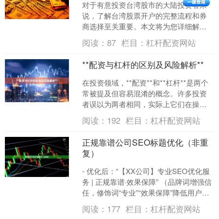
对于有意投资台湾股市的大陆投资者来
说，了解台湾股票开户的完整流程和券
商选择至关重要。本文将为您详细解析
台湾股票开户的步骤、所需材料以及主
阅读：
87
栏目：
杠杆配资网站
流券商的特点，帮助您顺利....
**配资与杠杆的区别及风险解析**
在投资领域，**配资**和**杠杆**是两个
常被提及但容易混淆的概念。许多投资
者误以为两者相同，实际上它们在操作
方式、资金来源和风险特征上存在显著
阅读：
192
栏目：
杠杆配资网站
差异。本文将从....
正规靠谱公司SEO标题优化（非重
复）
- 优化后：“【XX公司】专业SEO优化服
务 | 正规靠谱·效果保障” （品牌词增强信
任，修饰词“专业”“效果保障”降低用户决
策门槛） ### 2. 融入行动号....
阅读：
177
栏目：
杠杆配资网站