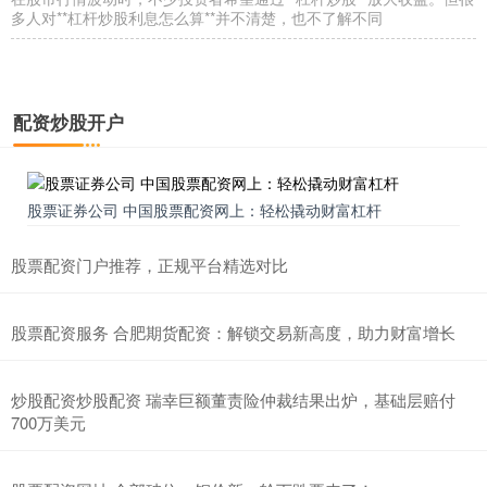
多人对**杠杆炒股利息怎么算**并不清楚，也不了解不同
股票证券公司哪个好 铜仁股票配资：助力投资，创造财富
杠杆配资网站
2025-11-16
配资炒股开户
在投资领域股票证券公司哪个好，铜仁股票配资正成为一股不可忽视
的力量。它为投资者提供了杠杆效应，放大投资收益，创造更多的财
深圳股票配资平台 西安期货配资：助您把握市场先机，实现财富梦想
股票证券公司 中国股票配资网上：轻松撬动财富杠杆
杠杆配资网站
2026-03-05
在瞬息万变的期货市场中深圳股票配资平台，把握先机至关重要。西
股票配资门户推荐，正规平台精选对比
安期货配资应运而生，为投资者提供杠杆资金，助力其放大收益，实
配资网上开户指南｜安全平台与流程解析
股票配资服务 合肥期货配资：解锁交易新高度，助力财富增长
杠杆配资网站
2026-08-04
随着金融市场的不断发展，配资作为一种杠杆投资工具，逐渐被更多
炒股配资炒股配资 瑞幸巨额董责险仲裁结果出炉，基础层赔付
投资者所了解。配资网上开户因其便捷性，成为许多投资者的首选方
700万美元
炒股配资炒股配资 瑞幸巨额董责险仲裁结果出炉，基础层赔付700万
美元