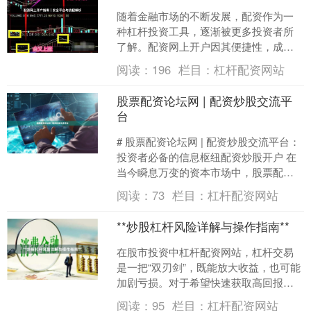
随着金融市场的不断发展，配资作为一
种杠杆投资工具，逐渐被更多投资者所
了解。配资网上开户因其便捷性，成为
许多投资者的首选方式。然而，面对市
阅读：
196
栏目：
杠杆配资网站
场上众多的配资平台，如何....
股票配资论坛网 | 配资炒股交流平
台
# 股票配资论坛网 | 配资炒股交流平台：
投资者必备的信息枢纽配资炒股开户 在
当今瞬息万变的资本市场中，股票配资
作为一种放大投资杠杆的工具，正受到
阅读：
73
栏目：
杠杆配资网站
越来越多投资者....
**炒股杠杆风险详解与操作指南**
在股市投资中杠杆配资网站，杠杆交易
是一把“双刃剑”，既能放大收益，也可能
加剧亏损。对于希望快速获取高回报的
投资者来说，了解杠杆交易的风险与操
阅读：
95
栏目：
杠杆配资网站