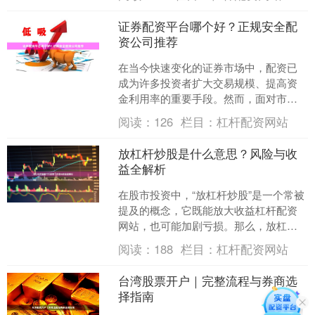
作技巧至关重要。本文....
证券配资平台哪个好？正规安全配
资公司推荐
在当今快速变化的证券市场中，配资已
成为许多投资者扩大交易规模、提高资
金利用率的重要手段。然而，面对市场
上琳琅满目的配资平台，许多投资者不
阅读：
126
栏目：
杠杆配资网站
禁困惑：**证券配资平台....
放杠杆炒股是什么意思？风险与收
益全解析
在股市投资中，“放杠杆炒股”是一个常被
提及的概念，它既能放大收益杠杆配资
网站，也可能加剧亏损。那么，放杠杆
炒股究竟是什么意思？它背后隐藏着怎
阅读：
188
栏目：
杠杆配资网站
样的风险与收益？本文....
台湾股票开户｜完整流程与券商选
择指南