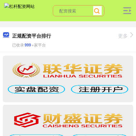
正规配资平台排行
更多
已收录
999
+家平台