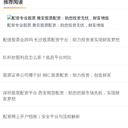
推荐阅读
配资专业股票 雅安股票配资：助您投资无忧，财富增值
配债股票会跌吗 长沙股票配资平台：助力投资者实现财富梦想
杠杆炒股利息怎么算？低息平台对比
股票证券公司哪个好 铜仁股票配资：助力投资，创造财富
深圳股票配资平台 西安期货配资：助您把握市场先机，实现财
富梦想
配资网上开户指南｜安全平台与流程解析