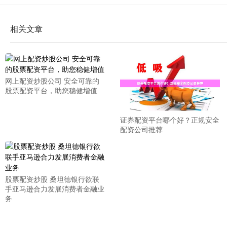
相关文章
网上配资炒股公司 安全可靠的
股票配资平台，助您稳健增值
证券配资平台哪个好？正规安全
配资公司推荐
股票配资炒股 桑坦德银行欲联
手亚马逊合力发展消费者金融业
务