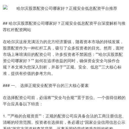
## 哈尔滨股票配资公司哪家好？正规安全低息配资平台深度解析与推
荐杠杆配资网站
在哈尔滨这座充满活力的北方经济重镇，随着资本市场的持续发展，
股票配资作为一种杠杆工具，吸引了众多投资者的目光。然而，面对
市场上琳琅满目的配资公司，许多投资者不禁困惑：**哈尔滨股票配
资公司哪家好？** 如何在追求收益的同时，确保资金安全与操作合
规？本文将为您深入剖析，并基于**正规、安全、低息**三大核心标
准，提供有价值的参考方向。
### 一、 选择正规安全配资平台的三大核心要素
在选择配资公司前，必须将**安全与合规**置于首位。一个值得信赖的
平台应具备以下特质：
1. **严格的合规资质**：正规的配资公司应具备合法的工商注册信息、
清晰的经营范围。投资者在选择前，务必通过“国家企业信用信息公示
系统”等官方渠道核查其背景，远离无照经营或资质存疑的机构。