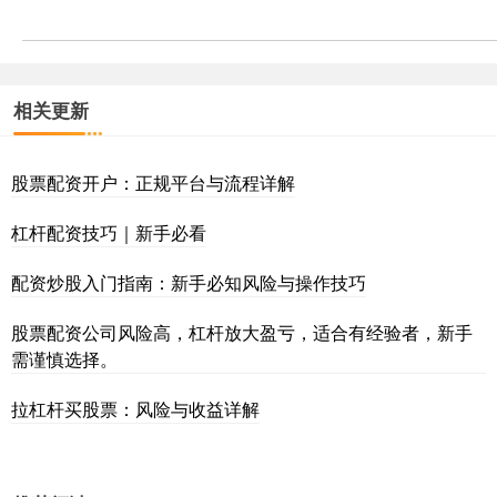
相关更新
股票配资开户：正规平台与流程详解
杠杆配资技巧｜新手必看
配资炒股入门指南：新手必知风险与操作技巧
股票配资公司风险高，杠杆放大盈亏，适合有经验者，新手
需谨慎选择。
拉杠杆买股票：风险与收益详解