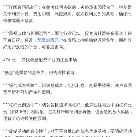
* **详阅合同条款**：在签署任何协议前，务必逐条阅读合同，特别是
关于利息计算、费用明细、风控规则、双方权利义务的条款，确保无
模糊或霸王条款。
* **重视口碑与长期运营**：通过行业论坛、投资者社群等多渠道了解
平台口碑。通常，
配资炒股开户
在市场上持续稳健运营多年、拥有良
好用户反馈的平台，可靠度更高。
### 三、 寻找低息配资平台的注意事项
“低息”是重要的竞争力，但需理性看待：
* **综合成本核算**：比较总成本，包括利息、交易手续费、账户管理
费等所有可能产生的费用。
* **杠杆比例适中**：切勿盲目追求高杠杆。低息往往与适中的杠杆比
例（如3-5倍）相匹配，过高杠杆即便利息再低，也会急剧放大风险，
违背了稳健投资的原则。
* **促销活动的真实性**：对于平台推出的低息优惠活动，要明确活动